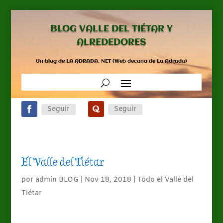
BLOG VALLE DEL TIÉTAR Y
ALREDEDORES
Un blog de LA ADRADA. NET (Web decana de La Adrada)
Seguir
Seguir
El Valle del Tiétar
por
admin BLOG
|
Nov 18, 2018
|
Todo el Valle del
Tiétar