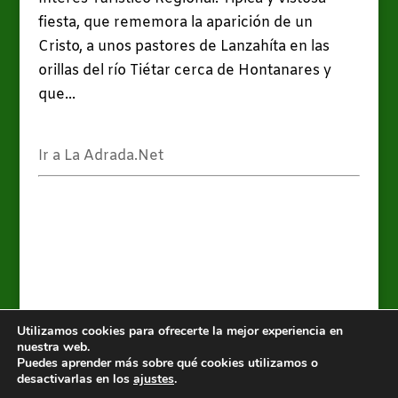
fiesta, que rememora la aparición de un
Cristo, a unos pastores de Lanzahíta en las
orillas del río Tiétar cerca de Hontanares y
que...
Ir a La Adrada.Net
Utilizamos cookies para ofrecerte la mejor experiencia en
nuestra web.
Puedes aprender más sobre qué cookies utilizamos o
Valle del Tiétar y alrededores, es un blog de
La
desactivarlas en los
ajustes
.
Adrada.Net