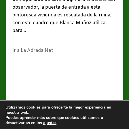
observador, la puerta de entrada a esta
pintoresca vivienda es rescatada de la ruina,
con este cuadro que Blanca Muñoz utiliza
para...
Ir a La Adrada.Net
Utilizamos cookies para ofrecerte la mejor experiencia en
nuestra web.
Puedes aprender más sobre qué cookies utilizamos o
Valle del Tiétar y alrededores, es un blog de
La
desactivarlas en los
ajustes
.
Adrada.Net