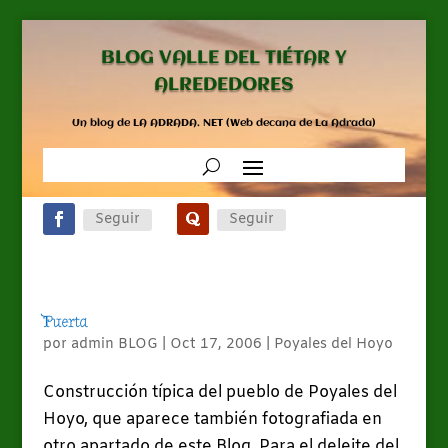
BLOG VALLE DEL TIÉTAR Y
ALREDEDORES
Un blog de LA ADRADA. NET (Web decana de La Adrada)
Seguir
Seguir
Puerta
por
admin BLOG
|
Oct 17, 2006
|
Poyales del Hoyo
Construcción típica del pueblo de Poyales del
Hoyo, que aparece también fotografiada en
otro apartado de este Blog. Para el deleite del