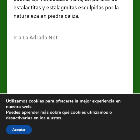
estalactitas y estalagmitas esculpidas por la
naturaleza en piedra caliza.
Ir a La Adrada.Net
Utilizamos cookies para ofrecerte la mejor experiencia en
nuestra web.
Valle del Tiétar y alrededores, es un blog de
La
Puedes aprender más sobre qué cookies utilizamos o
desactivarlas en los
ajustes
.
Adrada.Net
Autor: José Antonio D. Rodríguez Rodríguez
Aceptar