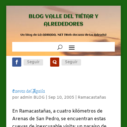
BLOG VALLE DEL TIÉTAR Y
ALREDEDORES
Un blog de LA ADRADA. NET (Web decana de La Adrada)
Seguir
Seguir
Cuevas del Águila
por
admin BLOG
|
Sep 10, 2005
|
Ramacastañas
En Ramacastañas, a cuatro kilómetros de
Arenas de San Pedro, se encuentran estas
cuevas de inexcusable visita; un paraíso de