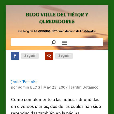
BLOG VALLE DEL TIÉTAR Y
ALREDEDORES
Un blog de LA ADRADA. NET (Web decana de La Adrada)
Seguir
Seguir
Jardín Botánico
por
admin BLOG
|
May 23, 2007
|
Jardín Botánico
Como complemento a las noticias difundidas
en diversos diarios, dos de las cuales han sido
reproducidas también en la página